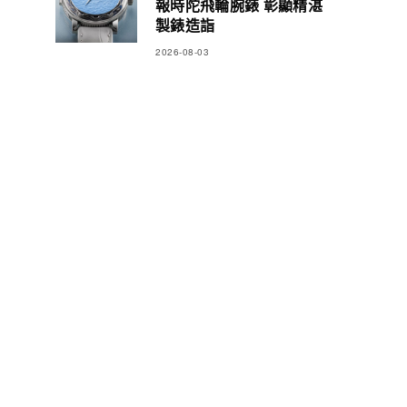
報時陀飛輪腕錶 彰顯精湛
製錶造詣
2026-08-03