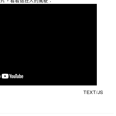
去片，看看這狂人的駕駛：
TEXT/JS