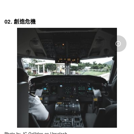
02. 創造危機
Photo by
JC Gellidon
on
Unsplash