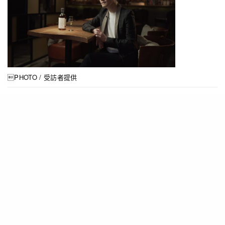
PHOTO / 受訪者提供
酒標歷史悠久，以畫作酒標亦非新鮮事：80年代有
意大利獨立裝瓶商Samaroli開創先河；90 年代意
大利獨立裝瓶商Sestante，推出一系列以梵高名畫
為酒標的威士忌；2010年，部份日本威士忌開始以
日本浮世繪版畫創作威士忌酒標⋯⋯Club Qing老
闆Aaron Chan心想，何不以香港文化為靈感？