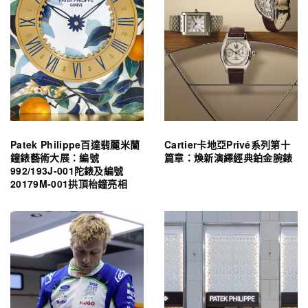
Patek Philippe百達翡麗米蘭
Cartier卡地亞Privé系列第十
鐘錶藝術大展：編號
篇章：煥新演繹經典鉑金腕錶
992/193J-001陀錶及編號
20179M-001拱頂枱鐘亮相