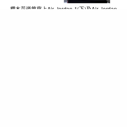
櫻木花道曾穿上Air Jordan 1(下)及Air Jordan
6(上)，這兩雙鞋都極具意義，Air Jordan 1顧名思
義就是Michael Jordan的第一對簽名球鞋，而Air
Jordan 6就是Michael Jordan第一次奪得NBA總冠
軍時穿的鞋款。而當時櫻木花道只花了
¥30(HKD$2)就買到了這雙Air Jordan 6 white
infrared，其後更以免費得到了Air Jordan 1 bred
這雙神鞋!
2. 流川楓