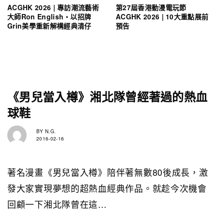
ACGHK 2026 | 專訪潮流藝術
第27屆香港動漫電玩節
大師Ron English・以招牌
ACGHK 2026 | 10大重點展前
Grin美學重新解構經典清仔
預告
《男兒當入樽》湘北隊曾經著過的熱血
球鞋
BY
N.G.
2016-02-16
著名漫畫《男兒當入樽》陪伴著無數80後成長，激
發大家實現夢想的超熱血經典作品。就趁今次機會
回顧一下湘北隊曾在這…