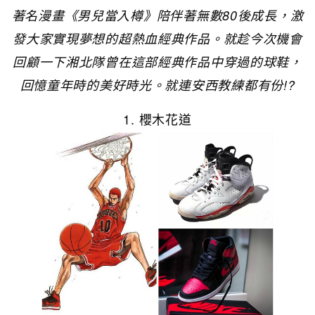
著名漫畫《男兒當入樽》陪伴著無數80後成長，激
發大家實現夢想的超熱血經典作品。就趁今次機會
回顧一下湘北隊曾在這部經典作品中穿過的球鞋，
回憶童年時的美好時光。就連安西教練都有份!?
1. 櫻木花道