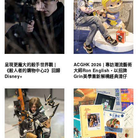
呈現更龐大的殺手世界觀 |
ACGHK 2026 | 專訪潮流藝術
《殺人者的購物中心2》回歸
大師Ron English・以招牌
Disney+
Grin美學重新解構經典清仔