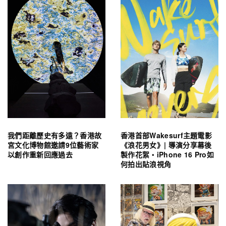
我們距離歷史有多遠？香港故
香港首部Wakesurf主題電影
宮文化博物館邀請9位藝術家
《浪花男女》| 導演分享幕後
以創作重新回應過去
製作花絮・iPhone 16 Pro如
何拍出貼浪視角