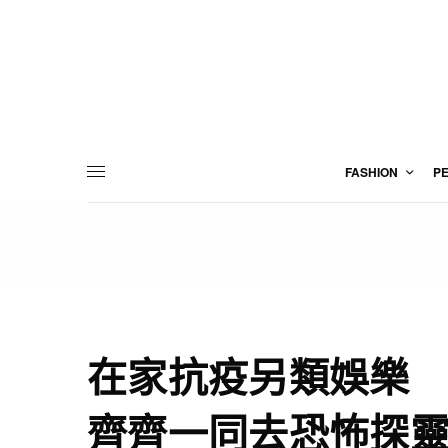
FASHION
P
在家抗疫另類娛樂
齊齊一同去恐怖探