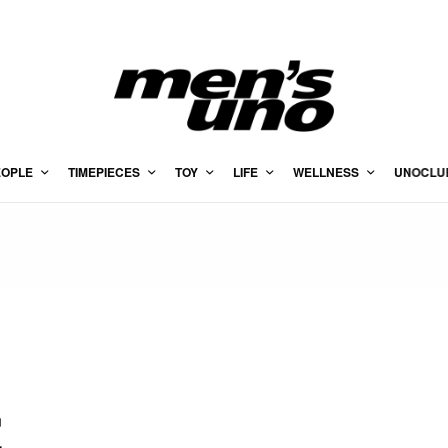
EOPLE
TIMEPIECES
TOY
LIFE
WELLNESS
UNOCLU
靈