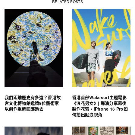
RELATED POSTS
我們距離歷史有多遠？香港故
香港首部Wakesurf主題電影
宮文化博物館邀請9位藝術家
《浪花男女》| 導演分享幕後
以創作重新回應過去
製作花絮・iPhone 16 Pro如
何拍出貼浪視角