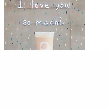
(圖:IG@chenyuntzu)