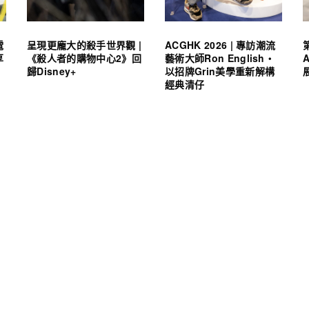
電
呈現更龐大的殺手世界觀 |
ACGHK 2026 | 專訪潮流
享
《殺人者的購物中心2》回
藝術大師Ron English・
歸Disney+
以招牌Grin美學重新解構
經典清仔