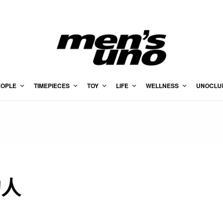
EOPLE
TIMEPIECES
TOY
LIFE
WELLNESS
UNOCLU
的人