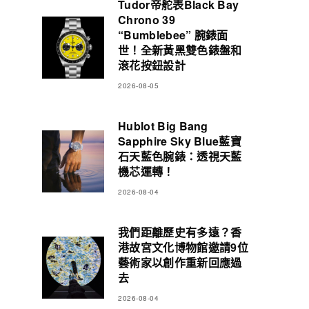
Tudor帝舵表Black Bay
Chrono 39
“Bumblebee” 腕錶面
世！全新黃黑雙色錶盤和
滾花按鈕設計
2026-08-05
Hublot Big Bang
Sapphire Sky Blue藍寶
石天藍色腕錶：透視天藍
機芯運轉！
2026-08-04
我們距離歷史有多遠？香
港故宮文化博物館邀請9位
藝術家以創作重新回應過
去
2026-08-04