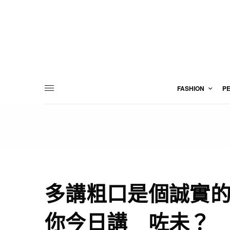
FASHION
P
多講粗口是個誠實
你今日講＿咗未？