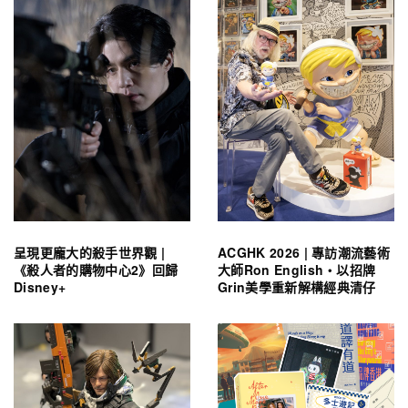
呈現更龐大的殺手世界觀 |
ACGHK 2026 | 專訪潮流藝術
《殺人者的購物中心2》回歸
大師Ron English・以招牌
Disney+
Grin美學重新解構經典清仔