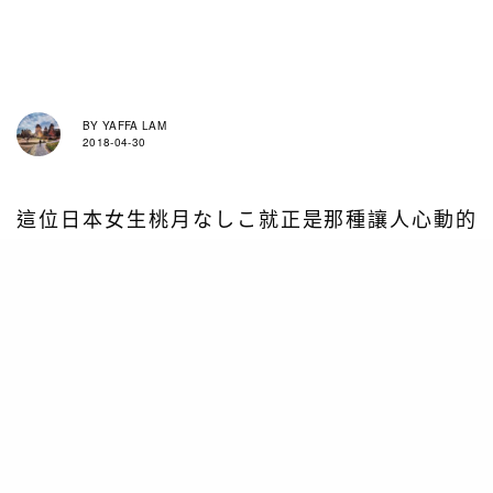
BY
YAFFA LAM
2018-04-30
這位日本女生桃月なしこ就正是那種讓人心動的
Cosplayer，你看她IG便自然會明暸。重點是，她
除了樣子可人外，身材也相當出眾，而且所Cos的
人物也是男士們難以抗拒得來的角色。即是若然香
港有此等質素的Cosplayer的話，是必紅的嘛。也
是那句，說多無謂，看圖最實際。
TAGS
FOCUS
LIFE