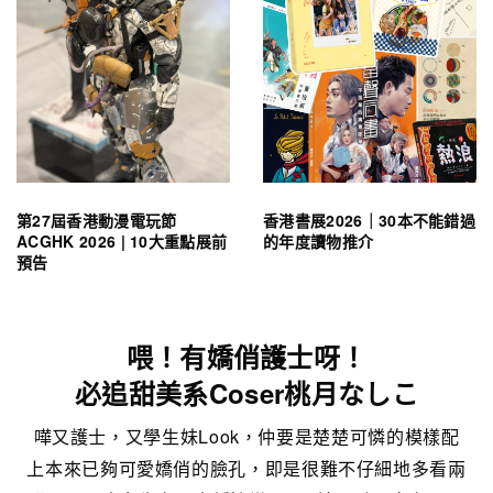
第27屆香港動漫電玩節
香港書展2026｜30本不能錯過
ACGHK 2026 | 10大重點展前
的年度讀物推介
預告
喂！有嬌俏護士呀！
必追甜美系Coser桃月なしこ
嘩又護士，又學生妹Look，仲要是楚楚可憐的模樣配
上本來已夠可愛嬌俏的臉孔，即是很難不仔細地多看兩