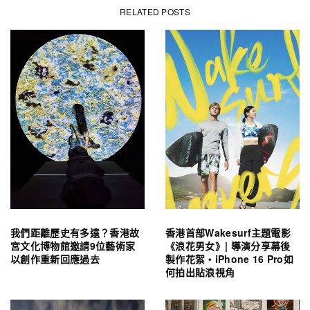
RELATED POSTS
我們距離歷史有多遠？香港故
香港首部Wakesurf主題電影
宮文化博物館邀請9位藝術家
《浪花男女》| 導演分享幕後
以創作重新回應過去
製作花絮・iPhone 16 Pro如
何拍出貼浪視角