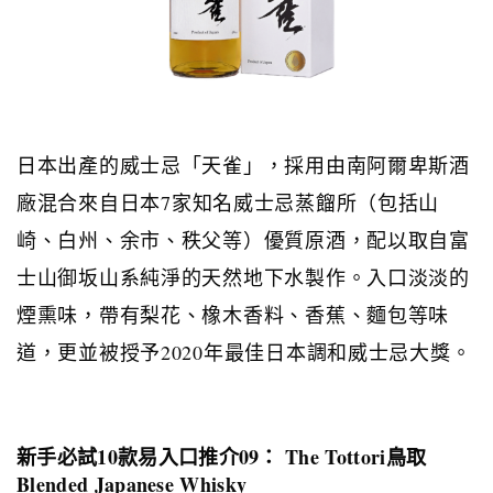
日本出產的威士忌「天雀」，採用由南阿爾卑斯酒
廠混合來自日本
7
家知名威士忌蒸餾所（包括山
崎、白州、余市、秩父等）優質原酒，配以取自富
士山御坂山系純淨的天然地下水製作。入口淡淡的
煙熏味，帶有梨花、橡木香料、香蕉、麵包等味
道，更並被授予
2020
年最佳日本調和威士忌大獎。
新手必試
10
款易入口推介
09
：
The Tottori
鳥取
Blended Japanese Whisky