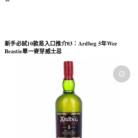
新手必試
10
款易入口推介
03
：
Ardbeg 5
年
Wee
Beastie
單一麥芽威士忌