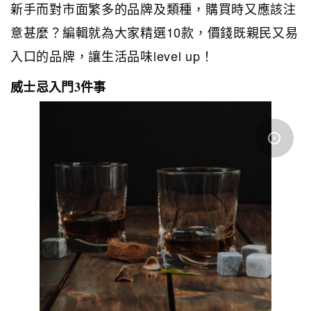
新手而對市面繁多的品牌及類種，購買時又應該注
10
意甚麼？編輯就為大家精選
款，價錢既親民又易
level up
入口的品牌，讓生活品味
！
威士忌入門
3
件事