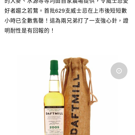
的大麥、水源等等均由自家農場提供，令威士忌愛
好者趨之若鶩。首批629支威士忌在上市後短短數
小時已全數售罄！這為兩兄弟打了一支強心針，證
明耐性是有回報的！