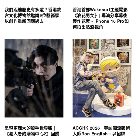
我們距離歷史有多遠？香港故
香港首部Wakesurf主題電影
宮文化博物館邀請9位藝術家
《浪花男女》| 導演分享幕後
以創作重新回應過去
製作花絮・iPhone 16 Pro如
何拍出貼浪視角
呈現更龐大的殺手世界觀 |
ACGHK 2026 | 專訪潮流藝術
《殺人者的購物中心2》回歸
大師Ron English・以招牌