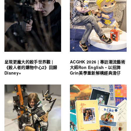
呈現更龐大的殺手世界觀 |
ACGHK 2026 | 專訪潮流藝術
《殺人者的購物中心2》回歸
大師Ron English・以招牌
Disney+
Grin美學重新解構經典清仔