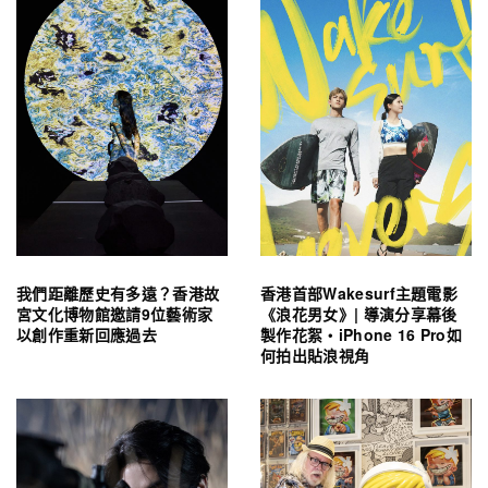
我們距離歷史有多遠？香港故
香港首部Wakesurf主題電影
宮文化博物館邀請9位藝術家
《浪花男女》| 導演分享幕後
以創作重新回應過去
製作花絮・iPhone 16 Pro如
何拍出貼浪視角