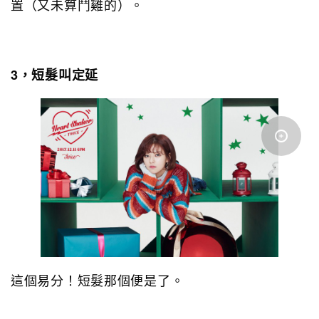
置（又未算鬥雞的）。
3，短髮叫定延
這個易分！短髮那個便是了。