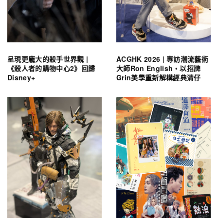
呈現更龐大的殺手世界觀 |
ACGHK 2026 | 專訪潮流藝術
《殺人者的購物中心2》回歸
大師Ron English・以招牌
Disney+
Grin美學重新解構經典清仔