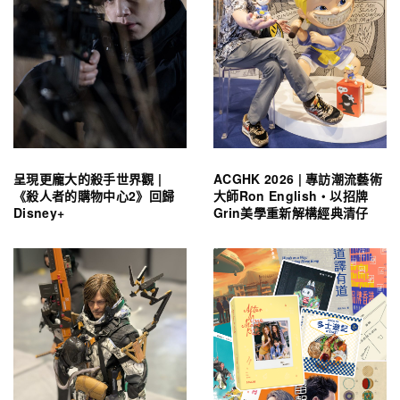
呈現更龐大的殺手世界觀 |
ACGHK 2026 | 專訪潮流藝術
《殺人者的購物中心2》回歸
大師Ron English・以招牌
Disney+
Grin美學重新解構經典清仔