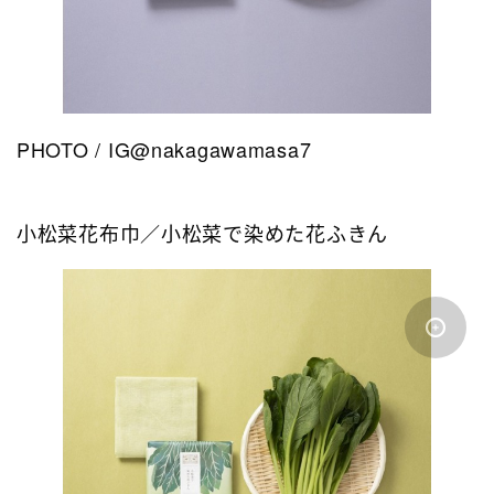
PHOTO / IG@nakagawamasa7
小松菜花布巾／小松菜で染めた花ふきん