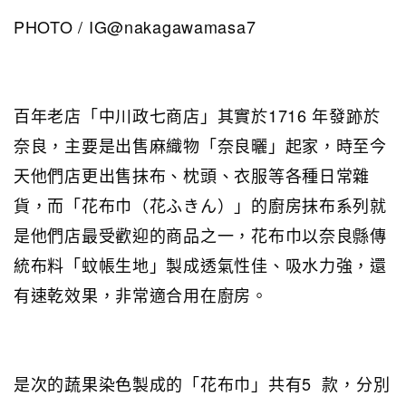
PHOTO / IG@nakagawamasa7
百年老店「中川政七商店」其實於1716 年發跡於
奈良，主要是出售麻織物「奈良曬」起家，時至今
天他們店更出售抹布、枕頭、衣服等各種日常雜
貨，而「花布巾（花ふきん）」的廚房抹布系列就
是他們店最受歡迎的商品之一，花布巾以奈良縣傳
統布料「蚊帳生地」製成透氣性佳、吸水力強，還
有速乾效果，非常適合用在廚房。
是次的蔬果染色製成的「花布巾」共有5 款，分別