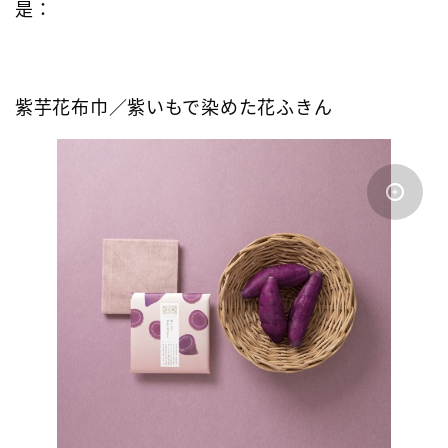
是：
紫芋花布巾／紫いもで染めた花ふきん