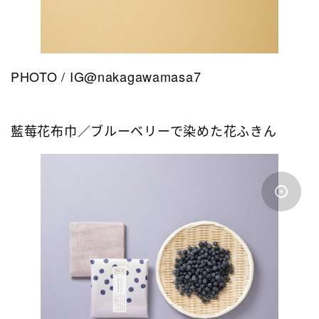
PHOTO / IG@nakagawamasa7
藍莓花布巾／ブルーベリーで染めた花ふきん