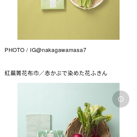
PHOTO / IG@nakagawamasa7
紅蕪菁花布巾／赤かぶで染めた花ふきん