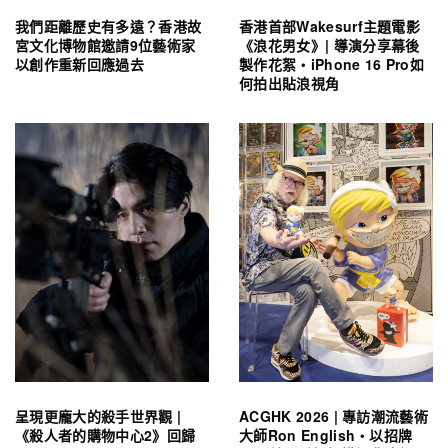
我們距離歷史有多遠？香港故
香港首部Wakesurf主題電影
宮文化博物館邀請9位藝術家
《浪花男女》| 導演分享幕後
以創作重新回應過去
製作花絮・iPhone 16 Pro如
何拍出貼浪視角
呈現更龐大的殺手世界觀 |
ACGHK 2026 | 專訪潮流藝術
《殺人者的購物中心2》回歸
大師Ron English・以招牌