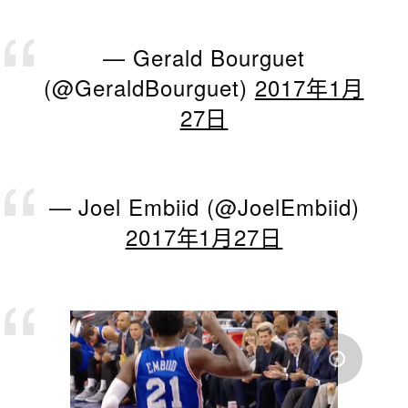
— Gerald Bourguet
(@GeraldBourguet)
2017年1月
27日
— Joel Embiid (@JoelEmbiid)
2017年1月27日