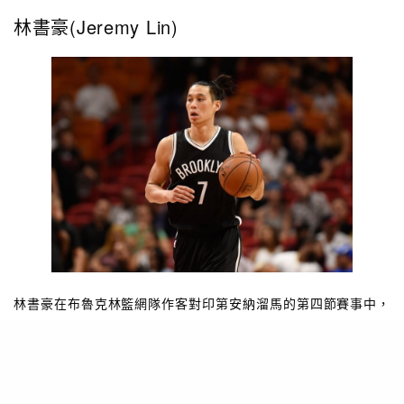
林書豪(Jeremy Lin)
林書豪在布魯克林籃網隊作客對印第安納溜馬的第四節賽事中，
在一次無碰撞的切入後倒地受傷，他抱著右膝，不斷重複說：
「我完了。」(I’m Done)並痛哭。雖然他能夠自行步入更衣室，
但在明天的檢查結果出現前，仍然令人擔憂。