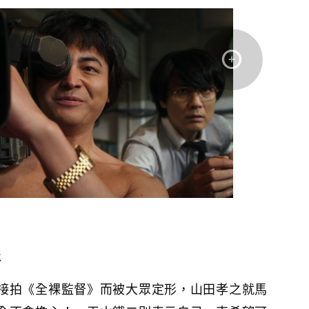
形
接拍《全裸監督》而被大眾定形，山田孝之就馬