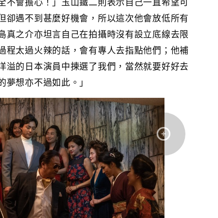
全不會擔心！」玉山鐵二則表示自己一直希望可
但卻遇不到甚麼好機會，所以這次他會放低所有
島真之介亦坦言自己在拍攝時沒有設立底線去限
過程太過火辣的話，會有專人去指點他們；他補
洋溢的日本演員中揀選了我們，當然就要好好去
的夢想亦不過如此。」