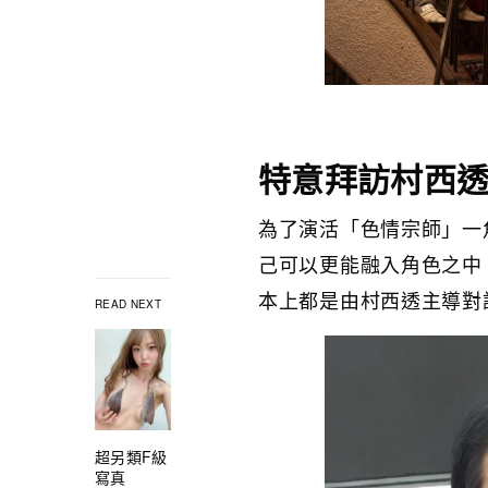
特意拜訪村西
為了演活「色情宗師」一
己可以更能融入角色之中
本上都是由村西透主導對
READ NEXT
超另類F級
寫真