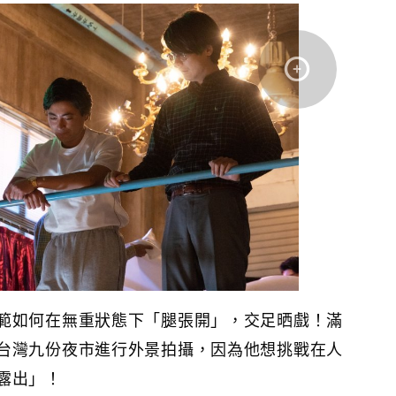
範如何在無重狀態下「腿張開」，交足晒戲！滿
台灣九份夜市進行外景拍攝，因為他想挑戰在人
露出」！