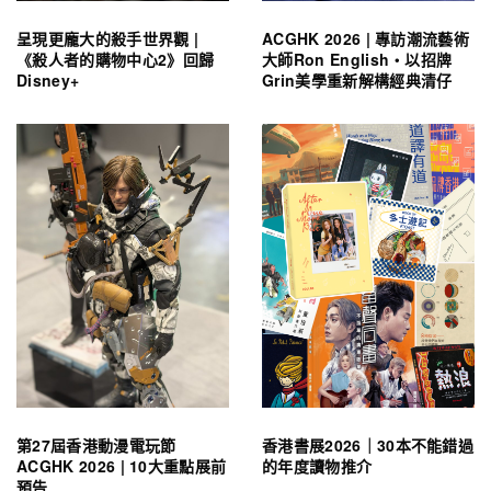
呈現更龐大的殺手世界觀 |
ACGHK 2026 | 專訪潮流藝術
《殺人者的購物中心2》回歸
大師Ron English・以招牌
Disney+
Grin美學重新解構經典清仔
第27屆香港動漫電玩節
香港書展2026｜30本不能錯過
ACGHK 2026 | 10大重點展前
的年度讀物推介
預告