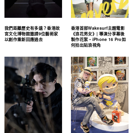
我們距離歷史有多遠？香港故
香港首部Wakesurf主題電影
宮文化博物館邀請9位藝術家
《浪花男女》| 導演分享幕後
以創作重新回應過去
製作花絮・iPhone 16 Pro如
何拍出貼浪視角