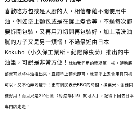
喜歡吃方包或是入廚的人，相信都離不開使用牛
油，例如塗上麵包或是在鑊上煮食等，不過每次都
要拆開包裝，又再用刀切開再包裝好，加上清洗油
膩的刀子又是另一煩惱！不過最近由日本
Kokubo（小久保工業所・紀陽除虫菊）推出的牛
油筆，可說是非常方便！
就如我們用的漿糊筆一樣，轉動底
部就可以將牛油推出來，直接塗上麵包即可，就算塗上煮食用具同樣
可以，又不怕弄污雙手！更有網民表示BBQ的時間，搽粟米、金菇同
樣好用！而且只是210日圓（約港幣$15）就可入手，記得下回去日本
專門店走走！