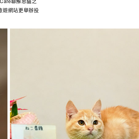
afé聊解思貓之
旅遊網站更舉辦投