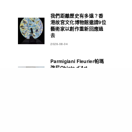
我們距離歷史有多遠？香
港故宮文化博物館邀請9位
藝術家以創作重新回應過
去
2026-08-04
Parmigiani Fleurier帕瑪
強尼Objets d’Art
Carillon Tourbillon三問
報時陀飛輪腕錶 彰顯精湛
製錶造詣
2026-08-03