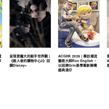
電
呈現更龐大的殺手世界觀 |
ACGHK 2026 | 專訪潮流
享
《殺人者的購物中心2》回
藝術大師Ron English・
歸Disney+
以招牌Grin美學重新解構
經典清仔