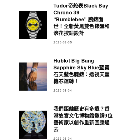
Tudor帝舵表Black Bay
Chrono 39
“Bumblebee” 腕錶面
世！全新黃黑雙色錶盤和
滾花按鈕設計
2026-08-05
Hublot Big Bang
Sapphire Sky Blue藍寶
石天藍色腕錶：透視天藍
機芯運轉！
2026-08-04
我們距離歷史有多遠？香
港故宮文化博物館邀請9位
藝術家以創作重新回應過
去
2026-08-04