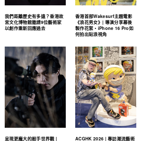
我們距離歷史有多遠？香港故
香港首部Wakesurf主題電影
宮文化博物館邀請9位藝術家
《浪花男女》| 導演分享幕後
以創作重新回應過去
製作花絮・iPhone 16 Pro如
何拍出貼浪視角
呈現更龐大的殺手世界觀 |
ACGHK 2026 | 專訪潮流藝術