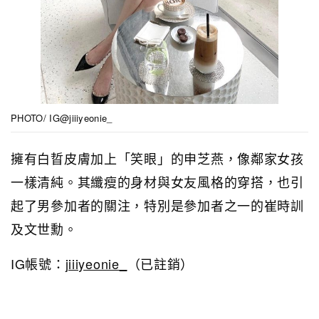
PHOTO/ IG@jiiiyeonie_
擁有白晢皮膚加上「笑眼」的申芝燕，像鄰家女孩
一樣清純。其纖瘦的身材與女友風格的穿搭，也引
起了男參加者的關注，特別是參加者之一的
崔時訓
及文世勳
。
IG帳號：
jiiiyeonie_
（已註銷）