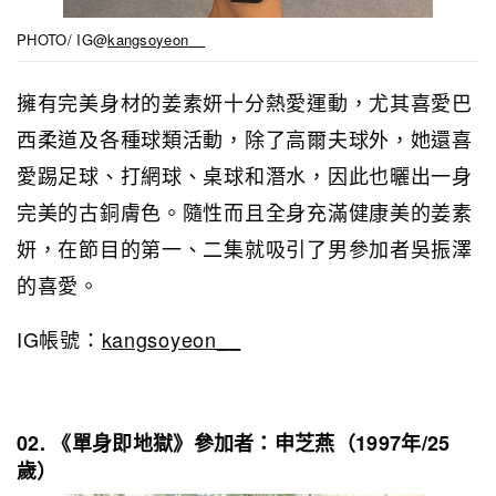
PHOTO/ IG@
kangsoyeon__
擁有完美身材的姜素妍十分熱愛運動，尤其喜愛
巴
西柔道及
各種球類活動，除了高爾夫球外，她還喜
愛踢足球、打網球、桌球和潛水，因此也曬出一身
完美的古銅膚色。隨性而且全身充滿健康美的姜素
妍，在節目的第一、二集就吸引了男參加者吳振澤
的喜愛。
IG帳號：
kangsoyeon__
02. 《單身即地獄》參加者：申芝燕（1997年/25
歲）