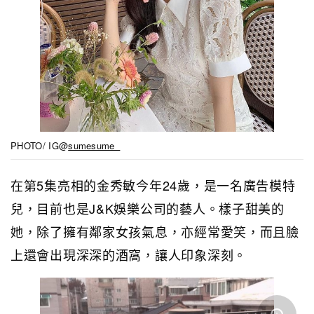
PHOTO/ IG@
sumesume_
在第5集亮相的金秀敏今年24歲，是一名廣告模特
兒，目前
也是J&K娛樂公司的藝人。
樣子甜美的
她，除了擁有鄰家女孩氣息，亦經常愛笑，而且
臉
上還會出現深深的酒窩，讓人印象深刻。