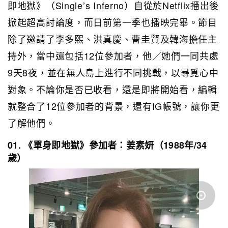
即地獄》（Single’s Inferno）自從於Netflix播出後
掀起超高討論度，而日前第一季也
播映完畢
。節目
除了邀請了李多熙、洪真慶、曹圭賢及韓海擔任主
持外，當中還包括12位參加者，他／她們一同共處
9天8夜，並在無人島上進行不同挑戰，以尋覓心中
對象。不論你是否已收看，還是即將開始看，編輯
就整合了12位參加者的背景
，還有IG帳號
，讓你更
了解他們。
01. 《單身即地獄》參加者：姜素妍（1988年/34
歲）