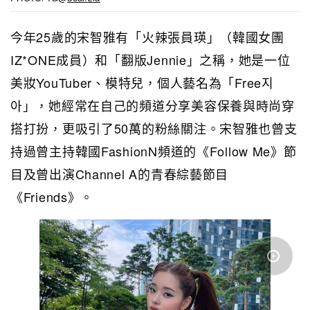
今年25歲的宋智雅有「火辣張
員瑛」（韓國女團
IZ*ONE成員）和「翻版Jennie」之稱
，她是一位
美妝YouTuber、模特
兒，個人藝名為「Free지
아」，她經常在自己的頻道分享美容保養與時尚穿
搭打扮，更
吸引了50萬的粉絲關注
。
宋智雅
也曾支
持過
曾主持韓國FashionN頻道的《Follow Me》節
目及曾出演Channel
A的青春綜藝節目
《Friends》。