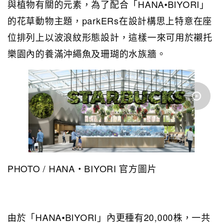
與植物有關的元素，為了配合「HANA•BIYORI」
的花草動物主題，parkERs在設計構思上特意在座
位排列上以波浪紋形態設計，這樣一來可用於襯托
樂園內的養滿沖繩魚及珊瑚的水族牆。
PHOTO / HANA・BIYORI 官方圖片
由於「HANA•BIYORI」內更種有20,000株，一共