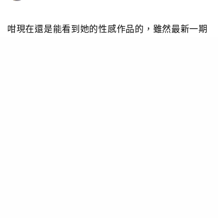
咁現在還是能看到她的性感作品的，雖然最新一期
「週刊YOUNG JUMP」2020年的最新內容還是有
她的出現，但她演藝事業道路上愈來愈成功，在戲
劇界有不少演出作品，包括《監獄學員》、《暗殺
教室》等，早前已表明更專注演戲，因此決定暫告
寫真界。所以嘛，這次為大家收集好一些最近的性
感照片，想念這位擁有最強短髮美少女稱號的武田
玲奈之時，便看一下吧。
TAGS
FOCUS
LIFE