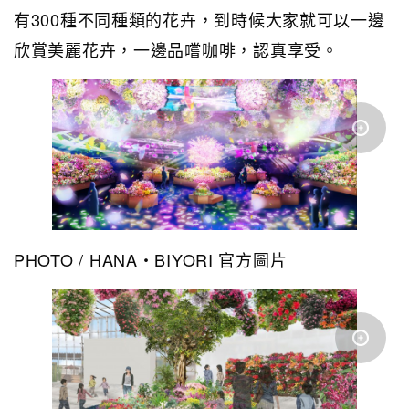
有300種不同種類的花卉，到時候大家就可以一邊
欣賞美麗花卉，一邊品嚐咖啡，認真享受。
PHOTO / HANA・BIYORI 官方圖片