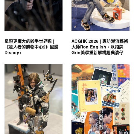
呈現更龐大的殺手世界觀 |
ACGHK 2026 | 專訪潮流藝術
《殺人者的購物中心2》回歸
大師Ron English・以招牌
Disney+
Grin美學重新解構經典清仔