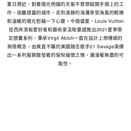
夏日將近，對着陽光明媚的天氣不禁想拋開手頭上的工
作，逃離煩囂的城市，走到清靜的海灘享受海風的輕拂
和溫暖的陽光慰藉一下心靈。今個盛夏，Louis Vuitton
從西岸滑板愛好者和藝術家汲取靈感推出2021夏季限
定膠囊系列，秉承Virgil Abloh一直在設計上想傳遞的
無限概念，由爽直不羈的美國饒舌歌手21 Savage演繹
出一系列服飾散發着的愉悅緬懷之情，瀰漫著無盡的可
能性。