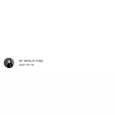
BY
NATALIE FUNG
2021-03-18
隨著春天的尾巴，夏季帶來色彩斑斕的感覺。系列
透過威尼斯海灘清晨到黃昏的三個時刻的情境把色
彩注入夏季。由初升的旭日照亮粉色的西裝、夏威
夷短褲和印花襯衫，柔和地為系列拉開序幕。當豔