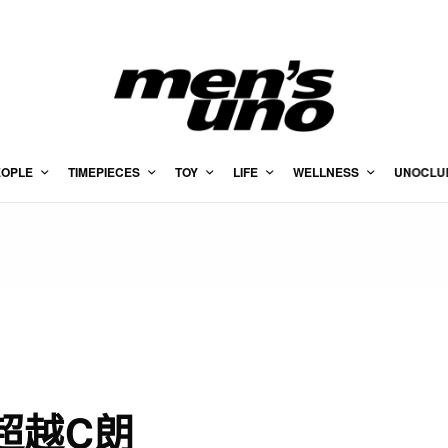
EOPLE
TIMEPIECES
TOY
LIFE
WELLNESS
UNOCLU
？
超越C朗