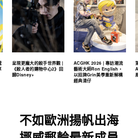
電
呈現更龐大的殺手世界觀 |
ACGHK 2026 | 專訪潮流
享
《殺人者的購物中心2》回
藝術大師Ron English・
歸Disney+
以招牌Grin美學重新解構
經典清仔
不如歐洲揚帆出海
挪威郵輪最新成員