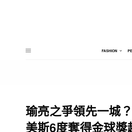
FASHION
P
瑜亮之爭領先一城
美斯6度奪得金球獎