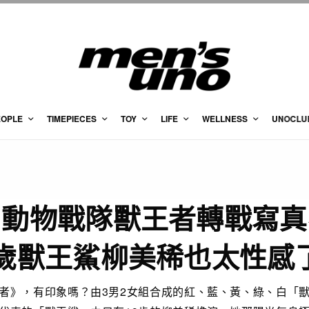
EOPLE
TIMEPIECES
TOY
LIFE
WELLNESS
UNOCLU
由動物戰隊獸王者轉戰寫真
9歲獸王鯊柳美稀也太性感
者》，有印象嗎？由3男2女組合成的紅、藍、黃、綠、白「