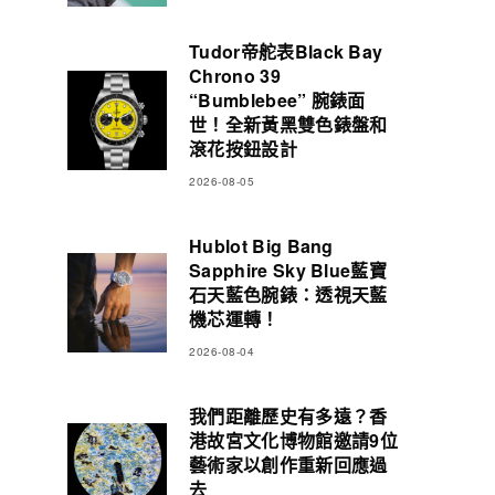
Tudor帝舵表Black Bay
Chrono 39
“Bumblebee” 腕錶面
世！全新黃黑雙色錶盤和
滾花按鈕設計
2026-08-05
Hublot Big Bang
Sapphire Sky Blue藍寶
石天藍色腕錶：透視天藍
機芯運轉！
2026-08-04
我們距離歷史有多遠？香
港故宮文化博物館邀請9位
藝術家以創作重新回應過
去