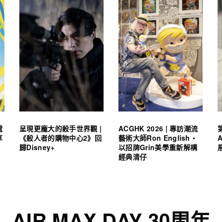
電
呈現更龐大的殺手世界觀 |
ACGHK 2026 | 專訪潮流
享
《殺人者的購物中心2》回
藝術大師Ron English・
歸Disney+
以招牌Grin美學重新解構
經典清仔
AIR MAX DAY 30周年