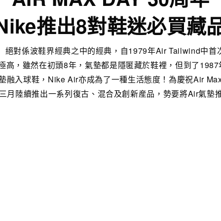
Nike推出8對鞋迷必買藏
墊」絕對係波鞋界經典之中的經典，自1979年Air Tailwind中
高，雖然在初頭8年，氣墊都是隱匿藏於鞋裡，但到了1987年，
融入球鞋，Nike Air亦成為了一種生活態度！為慶祝Air Max
將於三月陸續推出一系列復古、混合及創新産品，勢要將Air氣墊