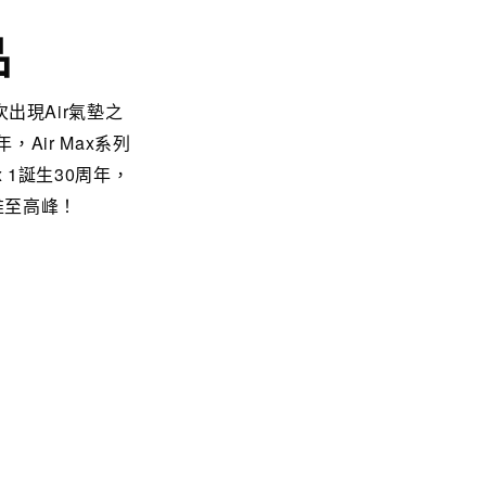
品
首次出現Air氣墊之
Air Max系列
 1誕生30周年，
推至高峰！