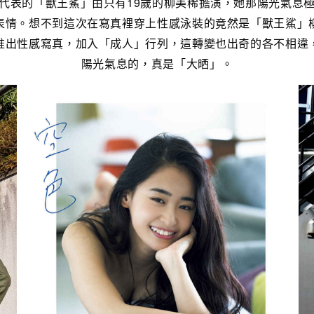
代表的「獸王鯊」由只有19歲的柳美稀擔演，她那陽光氣息
表情。想不到這次在寫真裡穿上性感泳裝的竟然是「獸王鯊」
推出性感寫真，加入「成人」行列，這轉變也出奇的各不相違
陽光氣息的，真是「大晒」。