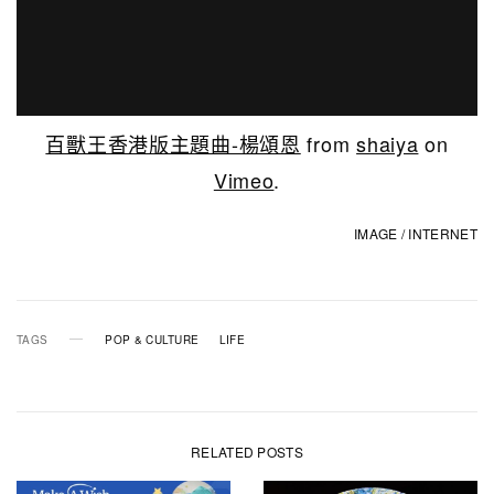
百獸王香港版主題曲-楊頌恩
from
shaiya
on
Vimeo
.
IMAGE / INTERNET
TAGS
POP & CULTURE
LIFE
RELATED POSTS