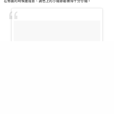
在修圖的時候連陰影、調色上的小細節都做得十分仔細。
Lorenz Valentino（@lorenzvalentino）張貼的相片
於
張貼
2015 年 12月 月 2 10:23上午 PST