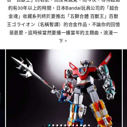
約有30年以上的時間，日本Bandai玩具公司的「超合
金魂」收藏系列終於要推出「五獅合體 百獸王」百獣
王ゴライオン（名稱暫譯）的合金作品，不論你的回憶
是甚麼，這時候當然要播一播當年的主題曲，浪漫一
下。