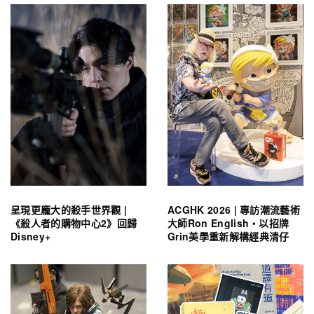
呈現更龐大的殺手世界觀 |
ACGHK 2026 | 專訪潮流藝術
《殺人者的購物中心2》回歸
大師Ron English・以招牌
Disney+
Grin美學重新解構經典清仔