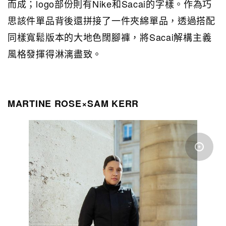
而成；logo部份則有Nike和Sacai的字樣。作為巧
思該件單品背後還拼接了一件夾綿單品，透過搭配
同樣寬鬆版本的大地色闊腳褲，將Sacai解構主義
風格發揮得淋漓盡致。
MARTINE ROSE×SAM KERR