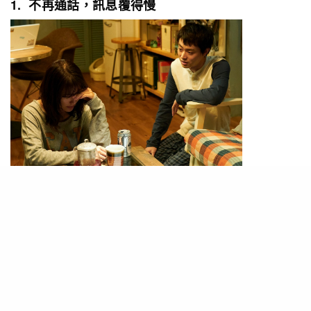
1. 不再通話，訊息覆得慢
PHOTO / 花束みたいな恋をした
曾經熱戀的你們，從前會無話不談，訊息秒回，每
晚總要傾電話/視像通話，彷彿有無盡的話題。當
然，當大家拍拖有一段時間，大家回覆的速度會減
慢及通話的頻率會漸漸減少，但若感情還穩固，你