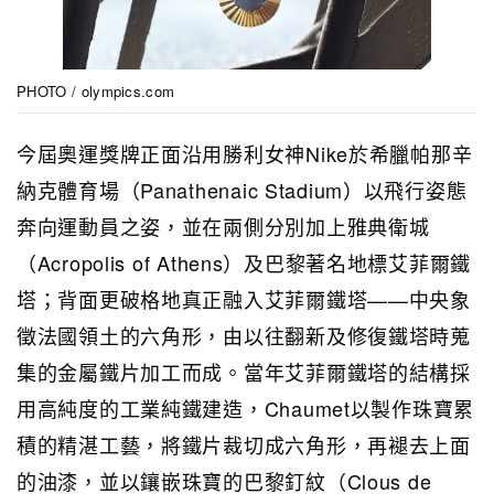
PHOTO / olympics.com
今屆奧運獎牌正面沿用勝利女神Nike於希臘帕那辛
納克體育場（Panathenaic Stadium）以飛行姿態
奔向運動員之姿，並在兩側分別加上雅典衛城
（Acropolis of Athens）及巴黎著名地標艾菲爾鐵
塔；背面更破格地真正融入艾菲爾鐵塔——中央象
徵法國領土的六角形，由以往翻新及修復鐵塔時蒐
集的金屬鐵片加工而成。當年艾菲爾鐵塔的結構採
用高純度的工業純鐵建造，Chaumet以製作珠寶累
積的精湛工藝，將鐵片裁切成六角形，再褪去上面
的油漆，並以鑲嵌珠寶的巴黎釘紋（Clous de