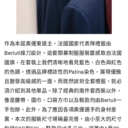
作為本屆奧運東道主，法國國家代表隊禮服由
Berluti操刀設計。這套開幕制服服裝靈感取自法國
國旗，在套裝上我們清晰地看見藍色、白色與紅色
的色調，透過品牌標誌性的Patina染色，展現優雅
且散發高級感的一面。而既然談到全套禮服，就必
須介紹到其他單品。除了經典的兩件套西裝以外，
像是腰帶、圍巾、口袋方巾以及鞋款均由Berluti一
手包辦。此外，為了應因各項奧運選手的身材差
異，本次的服裝尺寸堪稱最完善，由小至大的尺寸
包括3XS到6XL，鞋款尺寸多元化，涵蓋由1至22