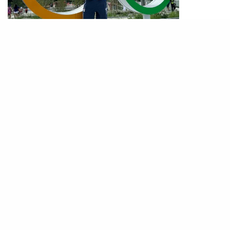
PHOTO / IG @
stone_shek
石偉雄於2012年以20歲之齡代表香港參加倫敦奧
運，第一次征奧的他更是香港首位出戰奧運的體操
運動員。雖最終未能晉級，但石偉雄已是香港體操
第一人，漸漸走進大眾視野中。
2. 石偉雄曾遇意外重傷險癱瘓