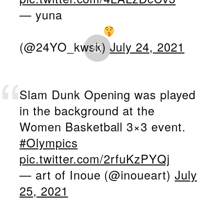
— yuna
(@24YO_kwsk)
July 24, 2021
Slam Dunk Opening was played
in the background at the
Women Basketball 3×3 event.
#Olympics
pic.twitter.com/2rfuKzPYQj
— art of Inoue (@inoueart)
July
25, 2021