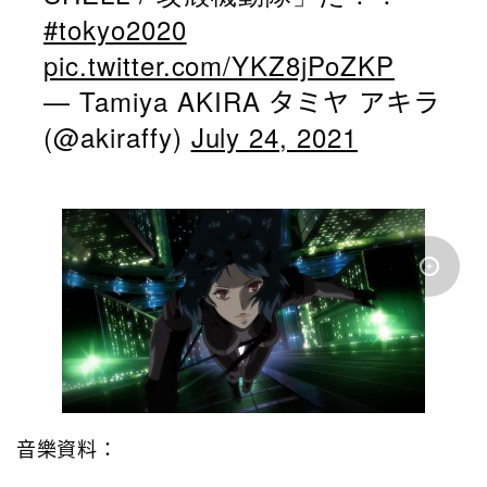
#tokyo2020
pic.twitter.com/YKZ8jPoZKP
— Tamiya AKIRA タミヤ アキラ
(@akiraffy)
July 24, 2021
音樂資料：