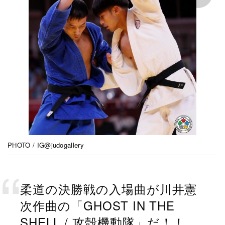
PHOTO / IG@judogallery
柔道の決勝戦の入場曲が川井憲
次作曲の「GHOST IN THE
SHELL / 攻殻機動隊」だ！！