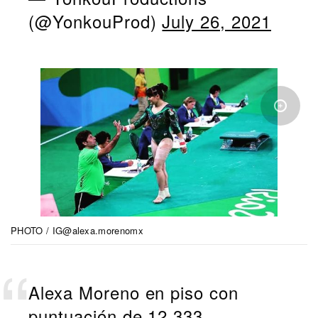
(@YonkouProd)
July 26, 2021
PHOTO / IG@alexa.morenomx
Alexa Moreno en piso con
puntuación de 12.333