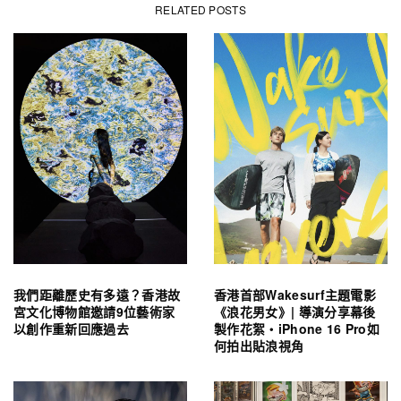
RELATED POSTS
我們距離歷史有多遠？香港故
香港首部Wakesurf主題電影
宮文化博物館邀請9位藝術家
《浪花男女》| 導演分享幕後
以創作重新回應過去
製作花絮・iPhone 16 Pro如
何拍出貼浪視角