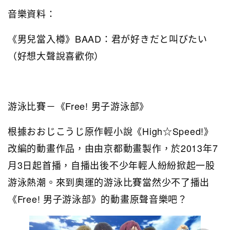
音樂資料：
《男兒當入樽》BAAD：君が好きだと叫びたい
（好想大聲說喜歡你）
游泳比賽－《Free! 男子游泳部》
根據おおじこうじ原作輕小說《High☆Speed!》
改編的動畫作品，由由京都動畫製作，於2013年7
月3日起首播，自播出後不少年輕人紛紛掀起一股
游泳熱潮。來到奧運的游泳比賽當然少不了播出
《Free! 男子游泳部》的動畫原聲音樂吧？