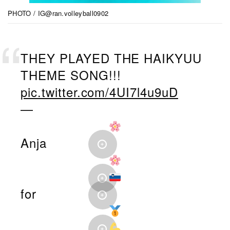
PHOTO / IG@ran.volleyball0902
THEY PLAYED THE HAIKYUU
THEME SONG!!!
pic.twitter.com/4UI7l4u9uD
—
Anja
for