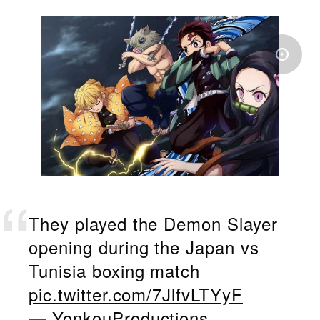
They played the Demon Slayer
opening during the Japan vs
Tunisia boxing match
pic.twitter.com/7JlfvLTYyF
— YonkouProductions