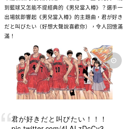
到籃球又怎能不提經典的《男兒當入樽》？選手一
出場就即響起《男兒當入樽》的主題曲，君が好き
だと叫びたい（好想大聲說喜歡你），令人回憶滿
滿！
君が好きだと叫びたい！！！
pic.twitter.com/4LALzDcCv3