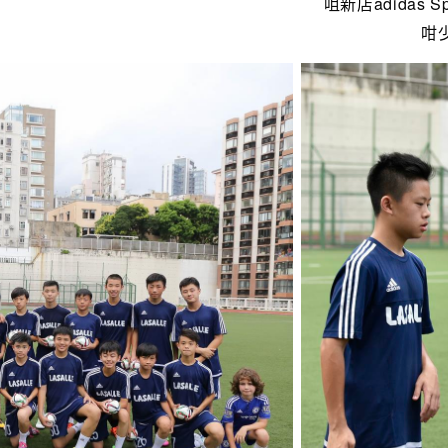
咀新店adidas 
咁