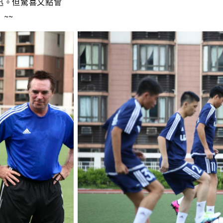
有陳奕迅。但驚喜又點會
~~