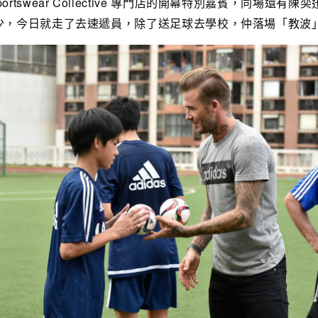
Sportswear Collective 專門店的開幕特別嘉賓，同場還
少，今日就走了去速遞員，除了送足球去學校，仲落場「教波」