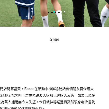
01/04
llective 專門店開幕當天，Eason在活動中神神秘秘話有個朋友要介紹大
就已經全場尖叫。碧咸唔踢波大家都已經咁大反應，如果出現在
成為萬人迷絕無令人失望，今日就神秘送遞員突然現身喇沙書院
度學界C組冠軍的足球隊隊員兩招。