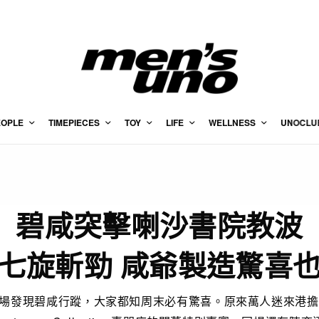
EOPLE
TIMEPIECES
TOY
LIFE
WELLNESS
UNOCLU
碧咸突擊喇沙書院教波
七旋斬勁 咸爺製造驚喜
場發現碧咸行蹤，大家都知周末必有驚喜。原來萬人迷來港擔任a