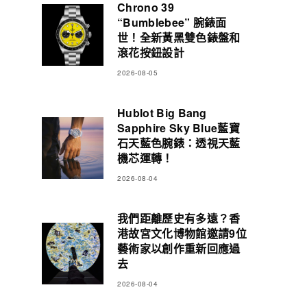
Chrono 39
“Bumblebee” 腕錶面
世！全新黃黑雙色錶盤和
滾花按鈕設計
2026-08-05
Hublot Big Bang
Sapphire Sky Blue藍寶
石天藍色腕錶：透視天藍
機芯運轉！
2026-08-04
我們距離歷史有多遠？香
港故宮文化博物館邀請9位
藝術家以創作重新回應過
去
2026-08-04