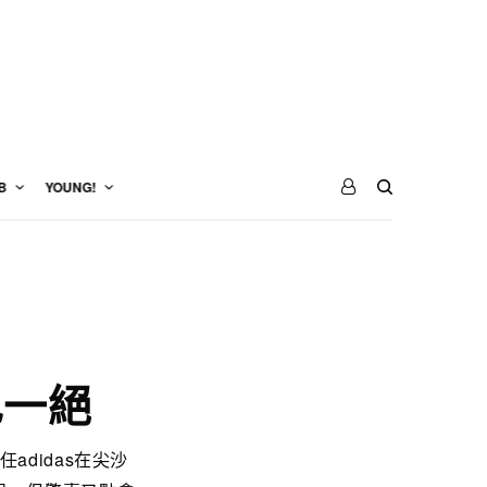
B
YOUNG!
也一絕
didas在尖沙