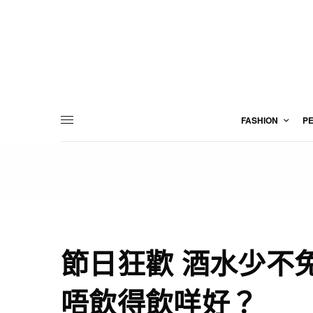
FASHION
P
節日狂歡 酒水少不
唔飲得飲咩好？