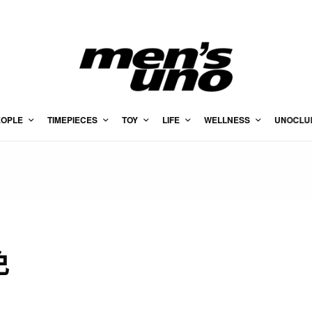
EOPLE
TIMEPIECES
TOY
LIFE
WELLNESS
UNOCLU
免