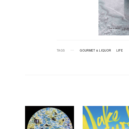
TAGS
GOURMET & LIQUOR
LIFE