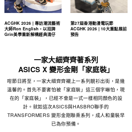
ACGHK 2026 | 專訪潮流藝術
第27屆香港動漫電玩節
大師Ron English・以招牌
ACGHK 2026 | 10大重點展前
Grin美學重新解構經典清仔
預告
一家大細齊齊著系列
ASICS X 變形金剛「家庭裝」
咁節日將至，一家大細齊齊襯上一系列靚衫出街，是幾
溫馨的。首先不要害怕被「家庭裝」這三個字嚇怕，現
在的「家庭裝」，已經不會是一式一樣相同顏色的設
計。就如這次ASICS與HASBRO聯手的
TRANSFORMERS 變形金剛聯乘系列，成人和童裝早
已為你預備。