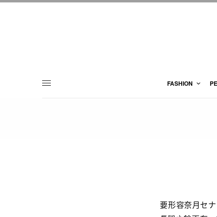
FASHION
P
要形容奈月セナ