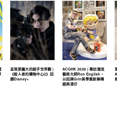
電
呈現更龐大的殺手世界觀 |
ACGHK 2026 | 專訪潮流
享
《殺人者的購物中心2》回
藝術大師Ron English・
歸Disney+
以招牌Grin美學重新解構
經典清仔