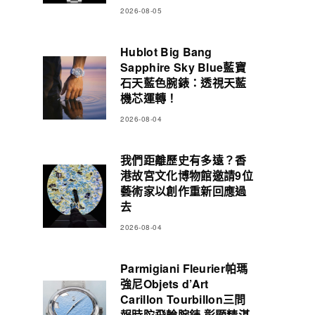
2026-08-05
Hublot Big Bang
Sapphire Sky Blue藍寶
石天藍色腕錶：透視天藍
機芯運轉！
2026-08-04
我們距離歷史有多遠？香
港故宮文化博物館邀請9位
藝術家以創作重新回應過
去
2026-08-04
Parmigiani Fleurier帕瑪
強尼Objets d’Art
Carillon Tourbillon三問
報時陀飛輪腕錶 彰顯精湛