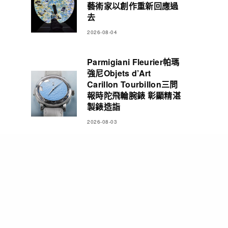
藝術家以創作重新回應過
去
2026-08-04
Parmigiani Fleurier帕瑪
強尼Objets d’Art
Carillon Tourbillon三問
報時陀飛輪腕錶 彰顯精湛
製錶造詣
2026-08-03
香港首部Wakesurf主題電
影《浪花男女》| 導演分享
幕後製作花絮・iPhone
16 Pro如何拍出貼浪視角
2026-08-03