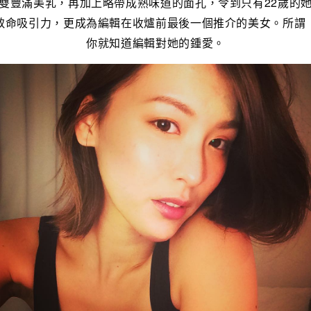
雙豐滿美乳，再加上略帶成熟味道的面孔，令到只有22歲的
致命吸引力，更成為編輯在收爐前最後一個推介的美女。所謂
你就知道編輯對她的鍾愛。