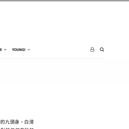
B
YOUNG!
來的九頭身，白滑