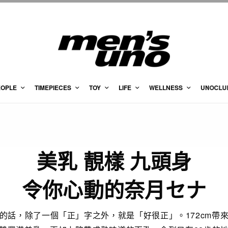
EOPLE
TIMEPIECES
TOY
LIFE
WELLNESS
UNOCLU
美乳 靚樣 九頭身
令你心動的奈月セナ
的話，除了一個「正」字之外，就是「好很正」。172cm帶