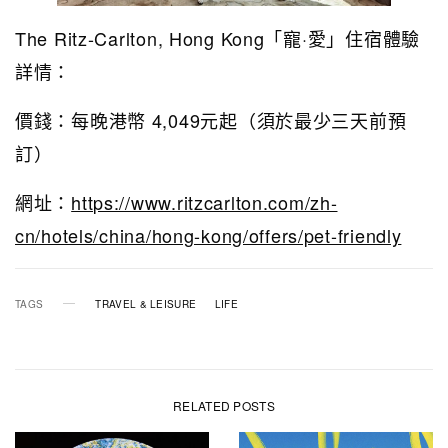
The Ritz-Carlton, Hong Kong「寵·愛」住宿體驗
詳情：
價錢：每晚港幣 4,049元起（須於最少三天前預
訂）
網址：
https://www.ritzcarlton.com/zh-
cn/hotels/china/hong-kong/offers/pet-friendly
TAGS
TRAVEL & LEISURE
LIFE
RELATED POSTS