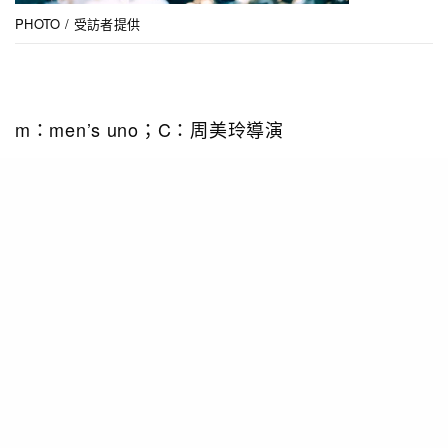
PHOTO / 受訪者提供
m：men’s uno；C：周美玲導演
m：作為今屆影展的焦點導演，這次您參展的四部
電影所關注的性小眾族群各有不同。當中《艷光四
射歌舞團》為台灣首部以變裝皇后為題的電影，同
時探討社會的傳統家庭觀念對同志的影響，題材於
當時而言破格新穎。電影上映後，社會有何評價、
對此您又有何感受？
C：《艷光四射歌舞團》是我第一部電影，還很生
澀，所以不算拍得很好，但是它有入圍金馬獎，還