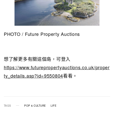
PHOTO / Future Property Auctions
想了解更多有關這個島，可登入
https://www.futurepropertyauctions.co.uk/proper
ty_details.asp?id=9550804
看看。
TAGS
POP & CULTURE
LIFE