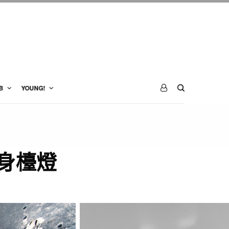
B
YOUNG!
身檯燈