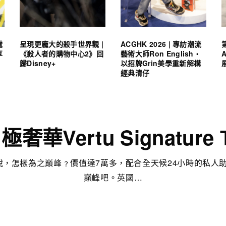
電
呈現更龐大的殺手世界觀 |
ACGHK 2026 | 專訪潮流
享
《殺人者的購物中心2》回
藝術大師Ron English・
歸Disney+
以招牌Grin美學重新解構
經典清仔
奢華Vertu Signatur
，怎樣為之巔峰﹖價值達7萬多，配合全天候24小時的私人
巔峰吧。英國…