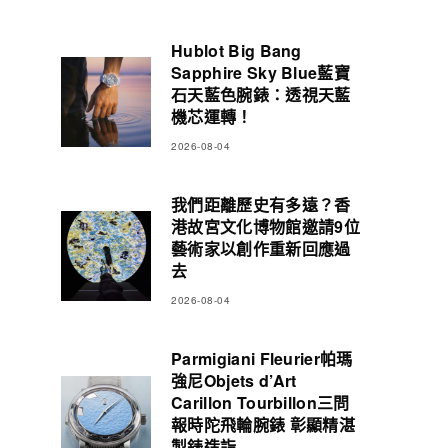
Hublot Big Bang
Sapphire Sky Blue藍寶
石天藍色腕錶：透視天藍
機芯運轉！
2026-08-04
我們距離歷史有多遠？香
港故宮文化博物館邀請9位
藝術家以創作重新回應過
去
2026-08-04
Parmigiani Fleurier帕瑪
強尼Objets d’Art
Carillon Tourbillon三問
報時陀飛輪腕錶 彰顯精湛
製錶造詣