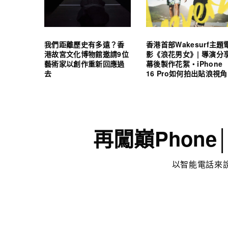
我們距離歷史有多遠？香
香港首部Wakesurf主題
港故宮文化博物館邀請9位
影《浪花男女》| 導演分
藝術家以創作重新回應過
幕後製作花絮・iPhone
去
16 Pro如何拍出貼浪視角
再闖巔Phone│極
以智能電話來說