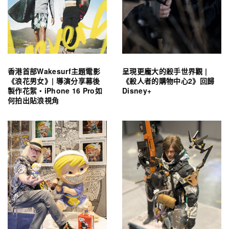
香港首部Wakesurf主題電影
呈現更龐大的殺手世界觀 |
《浪花男女》| 導演分享幕後
《殺人者的購物中心2》回歸
製作花絮・iPhone 16 Pro如
Disney+
何拍出貼浪視角