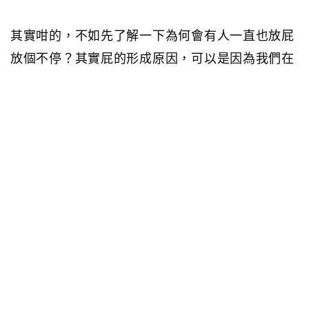
其實咁的，不如先了解一下為何會有人一直也放屁
放個不停？其實屁的形成原因，可以是因為我們在
吃東西的時候，有空氣進入消化道引起的；又有可
能是腸胃裡的細菌在分解食物時所產生的；又或因
為血液中的氣體滲透到了腸道而形成的。不過就算
點形成都好，老是放臭屁，也是非常尷尬的事。
於是外國有一個設計獨特過濾式Underwear的英國
品牌Shreddies，今年推出一一款名為Carbonana
的新產品，香蕉形狀的設計過濾可拆卸的版本，可
以清洗和重複使用，把它放進臀部之間，便能吸收
氣體！