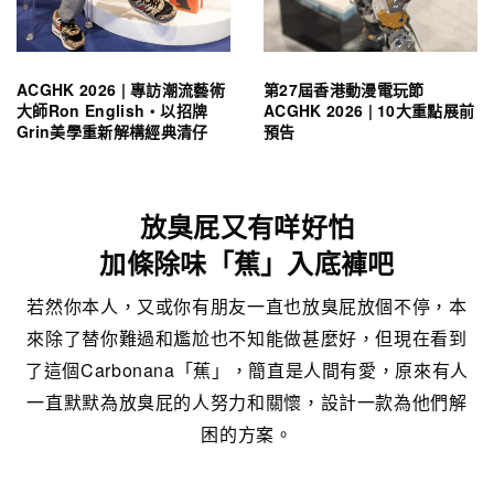
ACGHK 2026 | 專訪潮流藝術
第27屆香港動漫電玩節
大師Ron English・以招牌
ACGHK 2026 | 10大重點展前
Grin美學重新解構經典清仔
預告
放臭屁又有咩好怕
加條除味「蕉」入底褲吧
若然你本人，又或你有朋友一直也放臭屁放個不停，本
來除了替你難過和尷尬也不知能做甚麼好，但現在看到
了這個Carbonana「蕉」，簡直是人間有愛，原來有人
一直默默為放臭屁的人努力和關懷，設計一款為他們解
困的方案。