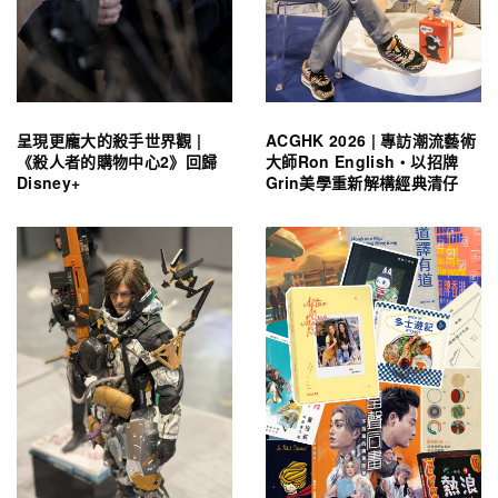
呈現更龐大的殺手世界觀 |
ACGHK 2026 | 專訪潮流藝術
《殺人者的購物中心2》回歸
大師Ron English・以招牌
Disney+
Grin美學重新解構經典清仔