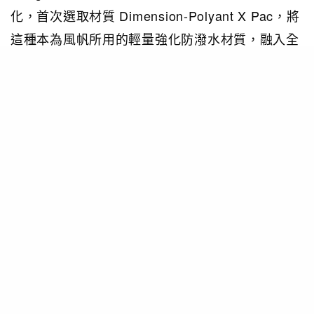
化，首次選取材質 Dimension-Polyant X Pac，將
這種本為風帆所用的輕量強化防潑水材質，融入全
新Tr
ek 系列，並巧妙地將其中的數個袋款加入互相
組裝功能。
Dimension-Polyant X Pac是專門為風帆而開發的
材質，
以兩層布料夾著中間的抗撕裂材質，是為抵
擋強風撕裂而設計。這款材素擁有了極輕量化、一
流堅韌性及防潑
水性能，配上俐落線條設計，心動
乎？