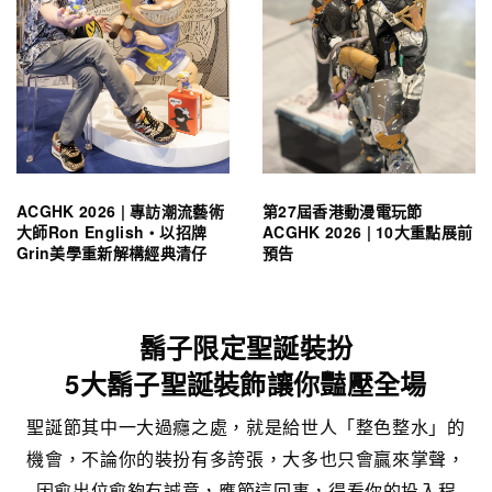
ACGHK 2026 | 專訪潮流藝術
第27屆香港動漫電玩節
大師Ron English・以招牌
ACGHK 2026 | 10大重點展前
Grin美學重新解構經典清仔
預告
鬍子限定聖誕裝扮
5大鬍子聖誕裝飾讓你豔壓全場
聖誕節其中一大過癮之處，就是給世人「整色整水」的
機會，不論你的裝扮有多誇張，大多也只會贏來掌聲，
因愈出位愈夠有誠意，應節這回事，得看你的投入程