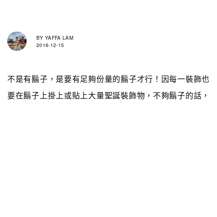
BY
YAFFA LAM
2016-12-15
不是有鬍子，是要有足夠份量的鬍子才行！因每一裝飾也
要在鬍子上掛上或貼上大量聖誕裝飾物，不夠鬍子的話，
能掛上的飾物便愈少，那麼效果也就不夠震撼。
還有影片教學，看起來製作也不太難嘛！鬍子之人快試試
看！