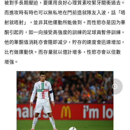
被對手長期壓迫，要運用良好心理質素
咬緊牙關衝過去。
而進攻時有時也可以無私地在門前造就隊友入波，話「唔
射就唔射」，並非其他運動所能做到。而性慾亦是因为睾
酮引起的，如一向接受高強度的訓練的足球員暫停訓練，
他的睾酮值消耗亦會隨即减少，貯存的速度會迅速增加，
比冇做運動快
。
而存量就以億計增多，性慾亦會以倍數
增強。