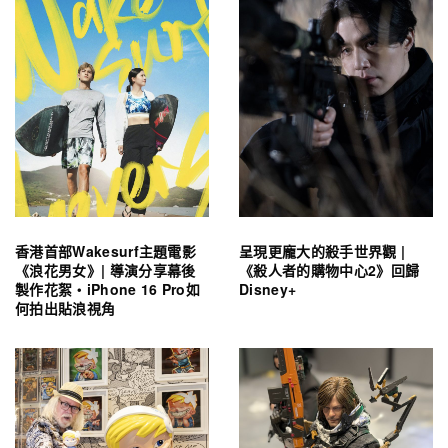
香港首部Wakesurf主題電影
呈現更龐大的殺手世界觀 |
《浪花男女》| 導演分享幕後
《殺人者的購物中心2》回歸
製作花絮・iPhone 16 Pro如
Disney+
何拍出貼浪視角