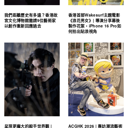
我們距離歷史有多遠？香港故
香港首部Wakesurf主題電影
宮文化博物館邀請9位藝術家
《浪花男女》| 導演分享幕後
以創作重新回應過去
製作花絮・iPhone 16 Pro如
何拍出貼浪視角
呈現更龐大的殺手世界觀 |
ACGHK 2026 | 專訪潮流藝術