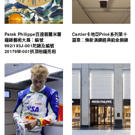
Patek Philippe百達翡麗米蘭
Cartier卡地亞Privé系列第十
鐘錶藝術大展：編號
篇章：煥新演繹經典鉑金腕錶
992/193J-001陀錶及編號
20179M-001拱頂枱鐘亮相