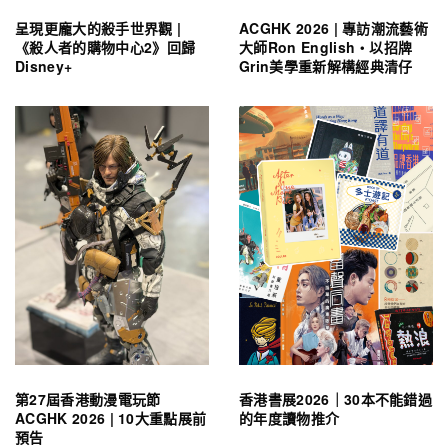
呈現更龐大的殺手世界觀 |
ACGHK 2026 | 專訪潮流藝術
《殺人者的購物中心2》回歸
大師Ron English・以招牌
Disney+
Grin美學重新解構經典清仔
第27屆香港動漫電玩節
香港書展2026｜30本不能錯過
ACGHK 2026 | 10大重點展前
的年度讀物推介
預告