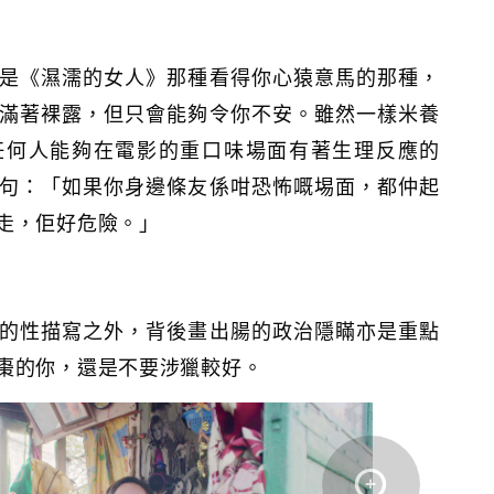
是《濕濡的女人》那種看得你心猿意馬的那種，
滿著裸露，但只會能夠令你不安。雖然一樣米養
任何人能夠在電影的重口味場面有著生理反應的
句：「如果你身邊條友係咁恐怖嘅埸面，都仲起
走，佢好危險。」
的性描寫之外，背後畫出腸的政治隱瞞亦是重點
棗的你，還是不要涉獵較好。