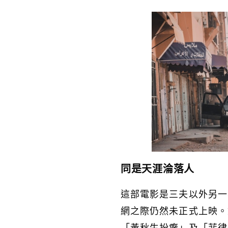
同是天涯淪落人
這部電影是三夫以外另一
網之際仍然未正式上映。
「黃秋生扮癱」及「菲律