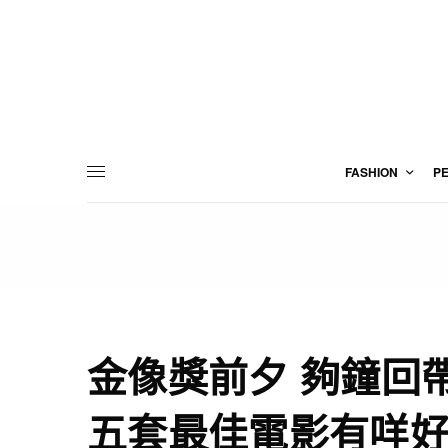
FASHION
P
金像獎前夕 夠鐘回
五套最佳電影有咩