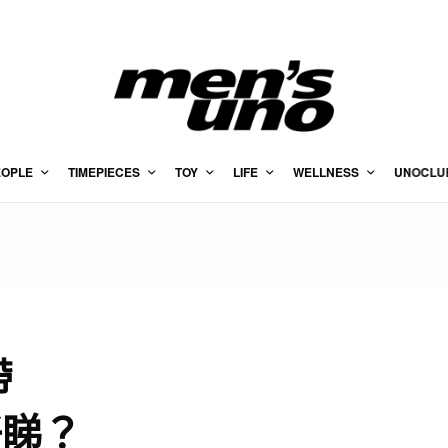
EOPLE
TIMEPIECES
TOY
LIFE
WELLNESS
UNOCLU
帶
好睇？