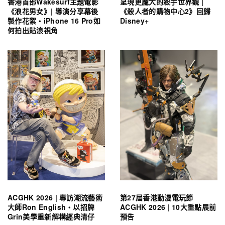
香港首部Wakesurf主題電影
呈現更龐大的殺手世界觀 |
《浪花男女》| 導演分享幕後
《殺人者的購物中心2》回歸
製作花絮・iPhone 16 Pro如
Disney+
何拍出貼浪視角
ACGHK 2026 | 專訪潮流藝術
第27屆香港動漫電玩節
大師Ron English・以招牌
ACGHK 2026 | 10大重點展前
Grin美學重新解構經典清仔
預告