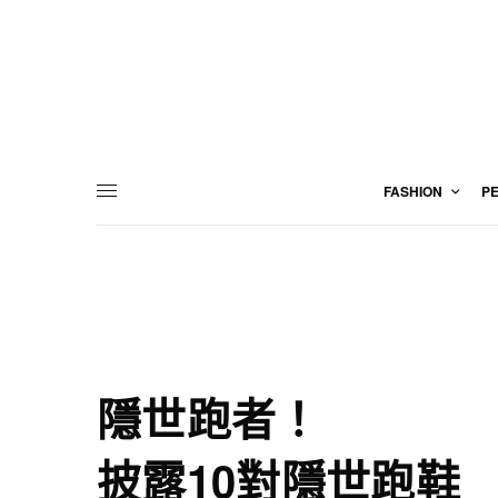
FASHION
P
隱世跑者！
披露10對隱世跑鞋