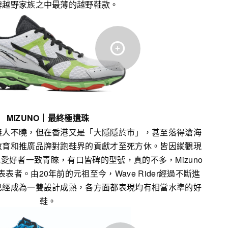
牌越野家族之中最薄的越野鞋款。
MIZUNO
｜
最終極遺珠
無人不曉，但在香港又是「大隱隱於市」，甚至落得滄海
教育和推廣品牌對跑鞋界的貢獻才至死方休。皆因縱觀現
愛好者一致青睞，有口皆碑的型號，真的不多，Mizuno
的表表者。由20年前的元祖至今，Wave Rider經過不斷進
已經成為一雙設計成熟，各方面都表現均有相當水準的好
鞋。