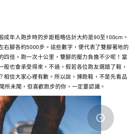
成年人跑步時的步距粗略估計大約是90至100cm。
右腳各約5000步。這些數字，便代表了雙腳著地的
的四倍。跑一次十公里，雙腳的壓力負擔不少呢！當
一般也會承受得來。不過，假若各位跑友選錯了鞋，
？相信大家心裡有數。所以說，揀跑鞋，不是先看品
你聞所未聞，但喜歡跑步的你，一定要認識。