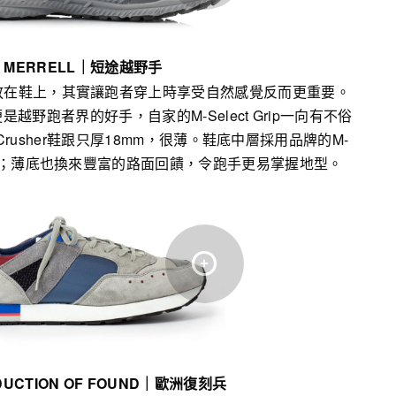
MERRELL
｜
短途越野手
放在鞋上，其實讓跑者穿上時享受自然感覺反而更重要。
便是越野跑者界的好手，自家的M-Select Grip一向有不俗
 Crusher鞋跟只厚18mm，很薄。鞋底中層採用品牌的M-
能力；薄底也換來豐富的路面回饋，令跑手更易掌握地型。
UCTION OF FOUND
｜
歐洲復刻兵