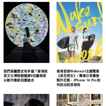
我們距離歷史有多遠？香港故
香港首部Wakesurf主題電影
宮文化博物館邀請9位藝術家
《浪花男女》| 導演分享幕後
以創作重新回應過去
製作花絮・iPhone 16 Pro如
何拍出貼浪視角