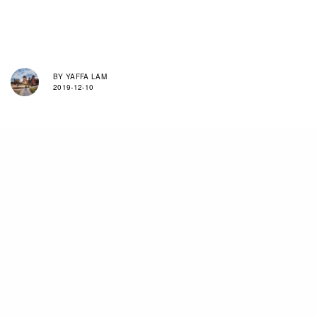
BY
YAFFA LAM
2019-12-10
長場雄，是紅得有道理的，他擅長運用簡約線條表
現出人物特色，作品混合著一種緊張感與纖細感，
每張作品都散發著一種概念性較高的趣味，所以作
品經常出現在雜誌、書籍、音樂、廣告以及展覽
中；而且擁有強烈時尚感的畫風更得到各品牌的青
睞，先後與Beams、Goodhood及Ray-Ban等品牌
合作，2017年曾攜手AllRightsReserved推出的一
系列電影單品，更引起粉絲們熱烈的討論。