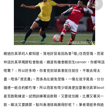
踢過仿真草的人都知道，落地好容易因為會｢啜｣住而受傷，而家
仲話仿真草嘅膠粒會致癌，踢波有機會踢到生cancer，你都咪話
唔驚？﹗所以好多時，你會見到球員會就住就住，不敢去得太
盡，唔係｢渣流灘｣，而係為左避免受傷。一傷左就手尾長，分分
鐘連一紙合約都冇埋，所以而家有唔少球員更加要著仿真草boot
甚至跑鞋練波。試問訓練著這款鞋，又要就住踢，比賽又著另一
款，踢法又要調節，點叫香港球員踢得好呢？﹗筆者曾經參與過