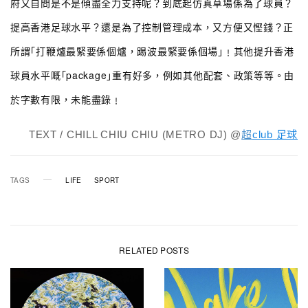
府又自問是不是傾盡全力支持呢？到底起仿真草場係為了球員？
提高香港足球水平？還是為了控制管理成本，又方便又慳錢？正
所謂｢打鞭爐最緊要係個爐，踢波最緊要係個場｣﹗其他提升香港
球員水平嘅｢package｣重有好多，例如其他配套、政策等等。由
於字數有限，未能盡錄﹗
TEXT / CHILL CHIU CHIU (METRO DJ) @
超
club 足球
TAGS
LIFE
SPORT
RELATED POSTS