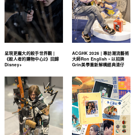
呈現更龐大的殺手世界觀 |
ACGHK 2026 | 專訪潮流藝術
《殺人者的購物中心2》回歸
大師Ron English・以招牌
Disney+
Grin美學重新解構經典清仔