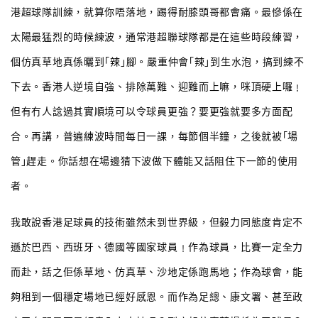
港超球隊訓練，就算你唔落地，踢得耐膝頭哥都會痛。最慘係在
太陽最猛烈的時候練波，通常港超聯球隊都是在這些時段練習，
個仿真草地真係曬到｢辣｣腳。嚴重仲會｢辣｣到生水泡，搞到練不
下去。香港人逆境自強、排除萬難、迎難而上嘛，咪頂硬上囉﹗
但有冇人諗過其實順境可以令球員更強？要更強就要多方面配
合。再講，普遍練波時間每日一課，每節個半鐘，之後就被｢場
管｣趕走。你話想在場邊猜下波做下體能又話阻住下一節的使用
者。
我敢說香港足球員的技術雖然未到世界級，但毅力同態度肯定不
遜於巴西、西班牙、德國等國家球員﹗作為球員，比賽一定全力
而赴，話之佢係草地、仿真草、沙地定係跑馬地；作為球會，能
夠租到一個穩定場地已經好感恩。而作為足總、康文署、甚至政