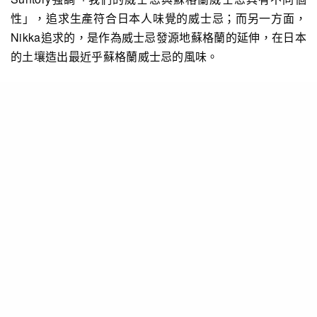
性」，追求生產符合日本人味覺的威士忌；而另一方面，
Nikka追求的，是作為威士忌發源地蘇格蘭的延伸，在日本
的土壤造出最近乎蘇格蘭威士忌的風味。
(L)鳥井信治郎及(R)
竹鶴政孝
當年角瓶的廣告
由賣酒到造酒
鳥井信治郎生於1879年大阪，20歲時在大阪市西區開設商
店，名為鳥井商店，售賣舶來品（進口貨），當時日本的
明治維新已經結束，但維新帶來的影響卻是巨大的。本由
武士主導的社會漸漸由大商家所控制，而社會亦慢慢開始
接受西方生活模式，也開始接受舶來品。鳥井商店當年就