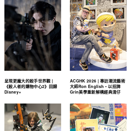
呈現更龐大的殺手世界觀 |
ACGHK 2026 | 專訪潮流藝術
《殺人者的購物中心2》回歸
大師Ron English・以招牌
Disney+
Grin美學重新解構經典清仔