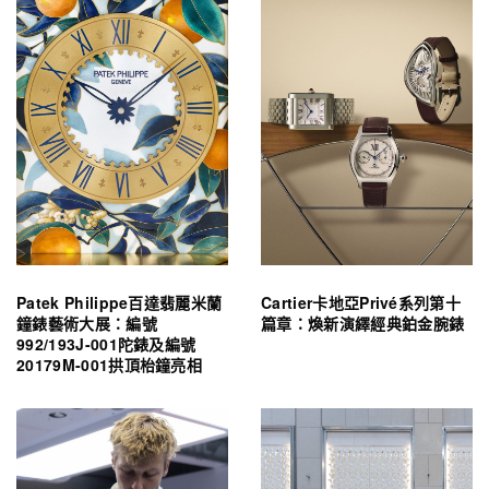
Patek Philippe百達翡麗米蘭
Cartier卡地亞Privé系列第十
鐘錶藝術大展：編號
篇章：煥新演繹經典鉑金腕錶
992/193J-001陀錶及編號
20179M-001拱頂枱鐘亮相