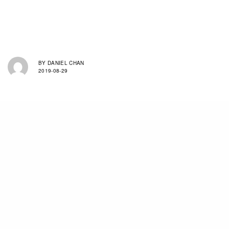
BY
DANIEL CHAN
2019-08-29
回歸正題，繼2014年的首場展覽
「Imaginatomy」後，事隔五年吉田Yuni再度於原
宿Laforet Museum舉辦個人展覽，是次展覽名為
「Dinalog」。若要用句話來形容吉田的創作風
格，我想「她應該是世上少數有幸去過
wonderland般奇幻國度之人吧！」，正因如此奇
妙的世界觀，她的作品才這麼誘人。那些看似經過
大量電腦後製的作品，卻全是只靠相機定格拍攝而