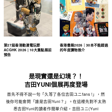
第27屆香港動漫電玩節
香港書展2026｜30本不能錯過
ACGHK 2026 | 10大重點展前
的年度讀物推介
預告
是現實還是幻境？！
吉田YUNI個展再度登場
首先不得不說一句「久等了各位吉田ユニfans !」，然
後你可能會問「誰是吉田Yuni？」。在這裡先對不太熟
悉吉田Yuni的讀者作簡單介紹，吉田ユニ(Yuni