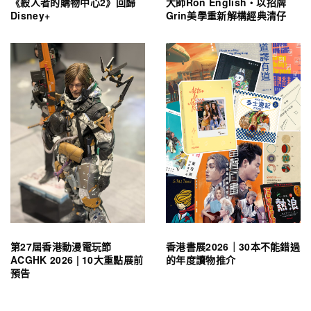
《殺人者的購物中心2》回歸
大師Ron English・以招牌
Disney+
Grin美學重新解構經典清仔
第27屆香港動漫電玩節
香港書展2026｜30本不能錯過
ACGHK 2026 | 10大重點展前
的年度讀物推介
預告