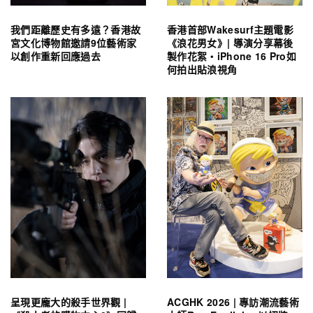
我們距離歷史有多遠？香港故
香港首部Wakesurf主題電影
宮文化博物館邀請9位藝術家
《浪花男女》| 導演分享幕後
以創作重新回應過去
製作花絮・iPhone 16 Pro如
何拍出貼浪視角
呈現更龐大的殺手世界觀 |
ACGHK 2026 | 專訪潮流藝術