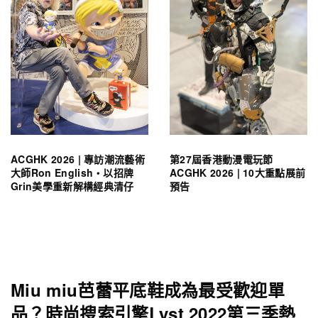
ACGHK 2026 | 專訪潮流藝術
第27屆香港動漫電玩節
大師Ron English・以招牌
ACGHK 2026 | 10大重點展前
Grin美學重新解構經典清仔
預告
Miu miu芭蕾平底鞋成為最受歡迎單
品？時尚搜索引擎Lyst 2022第三季熱