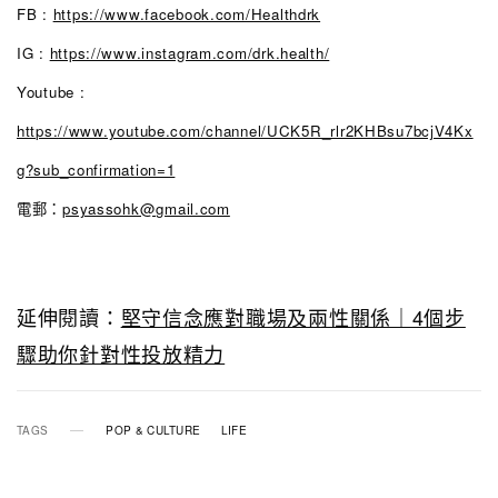
FB :
https://www.facebook.com/Healthdrk
IG :
https://www.instagram.com/drk.health/
Youtube :
https://www.youtube.com/channel/UCK5R_rlr2KHBsu7bcjV4Kx
g?sub_confirmation=1
電郵：
psyassohk@gmail.com
延伸閱讀：
堅守信念應對職場及兩性關係｜4個步
驟助你針對性投放精力
TAGS
POP & CULTURE
LIFE